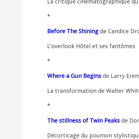
La critique cinématographique qui,
*
Before
The Shining
de Candice Dr
L’overlook Hôtel et ses fantômes
*
Where
a Gun Begins
de Larry Ere
La transformation de Walter White
*
The stillness
of Twin Peaks
de Dom
Décorticage du poumon stylistique 