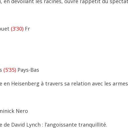
 en dévoilant les racines, ouvre l’appétit du specta
ouet
(3’30)
Fr
ns
(5’35)
Pays-Bas
 en Heisenberg à travers sa relation avec les armes
inick Nero
de David Lynch : l’angoissante tranquillité.