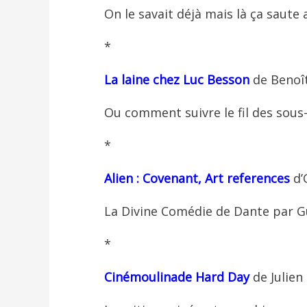
On le savait déjà mais là ça saute 
*
La
laine
chez Luc Besson
de Benoî
Ou comment suivre le fil des sou
*
Alien
: Covenant, Art references
d’
La Divine Comédie de Dante par Gus
*
Cinémoulinade
Hard Day
de Julie