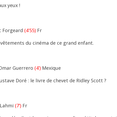
aux yeux !
t Forgeard
(4’55)
Fr
s-vêtements du cinéma de ce grand enfant.
Omar Guerrero
(4’)
Mexique
tave Doré : le livre de chevet de Ridley Scott ?
n Lahmi
(7’)
Fr