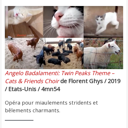
Angelo Badalamenti: Twin Peaks Theme –
Cats & Friends Choir
de Florent Ghys / 2019
/ Etats-Unis / 4mn54
Opéra pour miaulements stridents et
bêlements charmants.